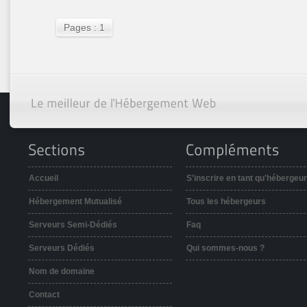
Pages : 1
Accueil
S'inscrire en tant qu'hébergeur
Hébergement Mutualisé
Tous les hébergeurs
Serveurs Semi-Dédiés
Faq
Serveurs Dédiés
Qui sommes-nous ?
Nom de domaine
Contact