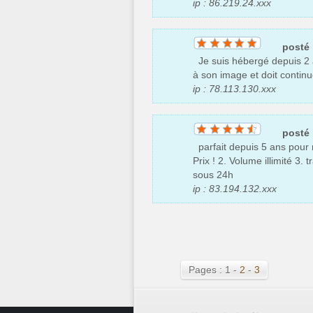
ip : 86.219.24.xxx
posté
Je suis hébergé depuis 2 an
à son image et doit contin
ip : 78.113.130.xxx
posté
parfait depuis 5 ans pour mo
Prix ! 2. Volume illimité 3. t
sous 24h
ip : 83.194.132.xxx
Pages : 1 -
2
-
3