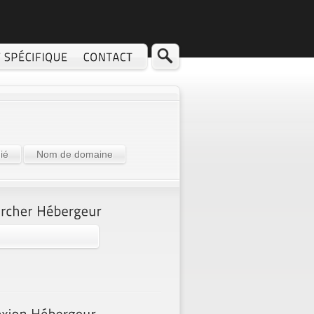
ié
Nom de domaine