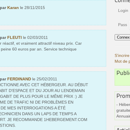
 par
Karan
le 28/11/2015
Login
Pass
 par
FLEUTI
le 02/03/2011
éactif, et vraiment attractif niveau prix. Car
 à peine 60 euros par an. Service technique
S'incri
Mot de 
 par
FERDINAND
le 25/02/2011
NCTIONNE AVEC CET HÉBERGEUR. AU DÉBUT
GABIT D'ESPACE ET DU JOUR AU LENDEMAIN
GIGABIT DE PLUS POUR LE MÊME PRIX :) JE
ÈME DE TRAFIC NI DE PROBLÈMES EN
- Héber
DE MES INTERROGATIONS A ÉTÉ
gratuite
ECHNICIEN DANS UN LAPS DE TEMPS A
Annuai
URT. JE RECOMMANDE 1HEBERGEMENT.COM
STIONS.