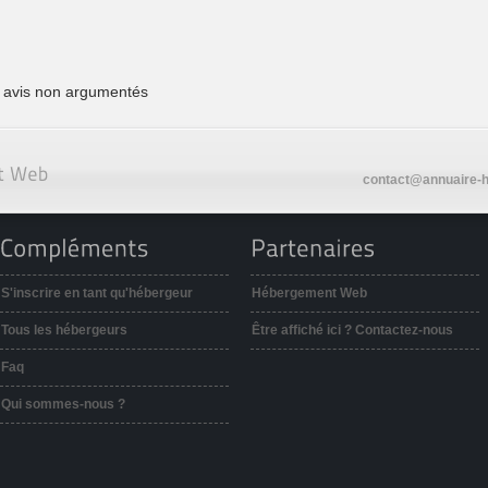
 avis non argumentés
contact@annuaire-h
S'inscrire en tant qu'hébergeur
Hébergement Web
Tous les hébergeurs
Être affiché ici ? Contactez-nous
Faq
Qui sommes-nous ?