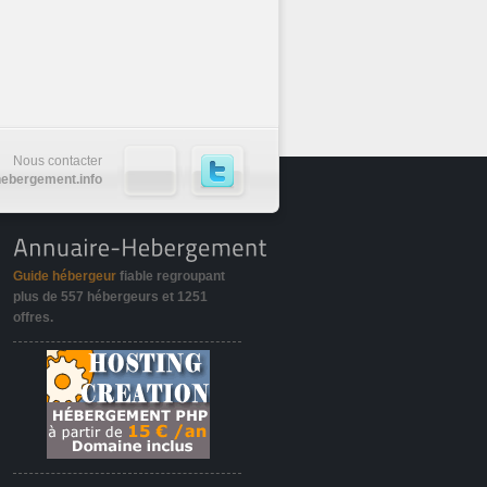
Nous contacter
ebergement.info
Guide hébergeur
fiable regroupant
plus de
557 hébergeurs
et
1251
offres
.