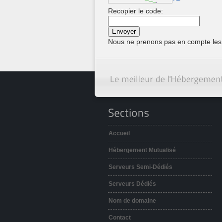
Recopier le code:
Nous ne prenons pas en compte les
Accueil
Hébergement Mutualisé
Serveurs Semi-Dédiés
Serveurs Dédiés
Nom de domaine
Contact