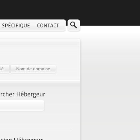
ié
Nom de domaine