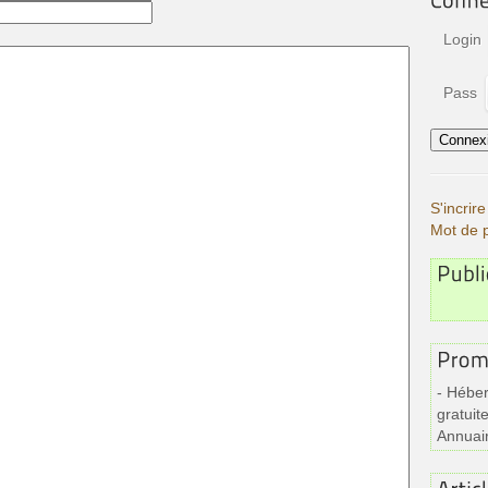
Login
Pass
S'incri
Mot de 
- Héber
gratuite
Annuai