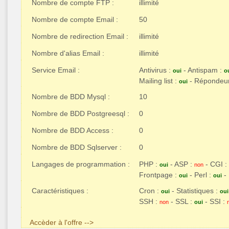
Nombre de compte FTP :
illimité
Nombre de compte Email :
50
Nombre de redirection Email :
illimité
Nombre d'alias Email :
illimité
Service Email :
Antivirus :
- Antispam :
oui
o
Mailing list :
- Répondeu
oui
Nombre de BDD Mysql :
10
Nombre de BDD Postgreesql :
0
Nombre de BDD Access :
0
Nombre de BDD Sqlserver :
0
Langages de programmation :
PHP :
- ASP :
- CGI :
oui
non
Frontpage :
- Perl :
- 
oui
oui
Caractéristiques :
Cron :
- Statistiques :
oui
oui
SSH :
- SSL :
- SSI :
non
oui
Accèder à l'offre -->