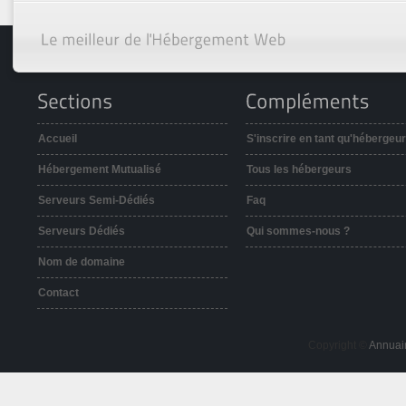
Accueil
S'inscrire en tant qu'hébergeur
Hébergement Mutualisé
Tous les hébergeurs
Serveurs Semi-Dédiés
Faq
Serveurs Dédiés
Qui sommes-nous ?
Nom de domaine
Contact
Copyright ©
Annuai