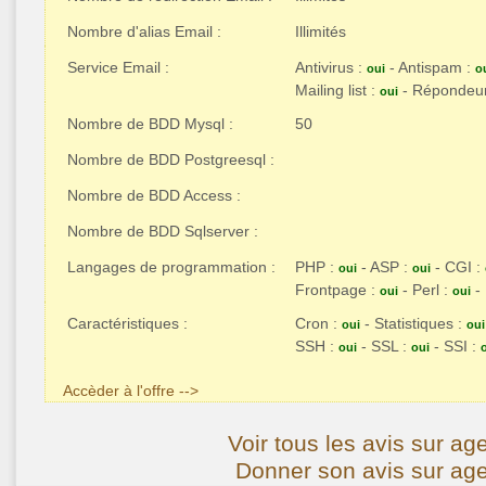
Nombre d'alias Email :
Illimités
Service Email :
Antivirus :
- Antispam :
oui
o
Mailing list :
- Répondeu
oui
Nombre de BDD Mysql :
50
Nombre de BDD Postgreesql :
Nombre de BDD Access :
Nombre de BDD Sqlserver :
Langages de programmation :
PHP :
- ASP :
- CGI :
oui
oui
Frontpage :
- Perl :
- 
oui
oui
Caractéristiques :
Cron :
- Statistiques :
oui
oui
SSH :
- SSL :
- SSI :
oui
oui
Accèder à l'offre -->
Voir tous les avis sur 
Donner son avis sur ag