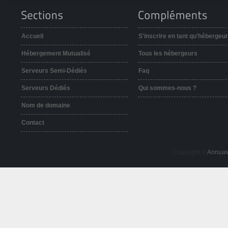
Accueil
S'inscrire en tant qu'hébergeur
Hébergement Mutualisé
Tous les hébergeurs
Serveurs Semi-Dédiés
Faq
Serveurs Dédiés
Qui sommes-nous ?
Nom de domaine
Contact
Copyright ©
Annuai