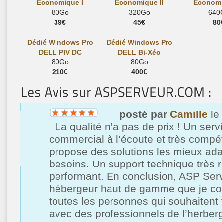
Economique I
Economique II
Economi
80Go
320Go
640
39€
45€
80
Dédié Windows Pro
Dédié Windows Pro
DELL PIV DC
DELL Bi-Xéo
80Go
80Go
210€
400€
posté par
Camille
le
La qualité n’a pas de prix ! Un serv
commercial à l’écoute et très compé
propose des solutions les mieux ad
besoins. Un support technique très ré
performant. En conclusion, ASP Ser
hébergeur haut de gamme que je con
toutes les personnes qui souhaitent t
avec des professionnels de l’herbe