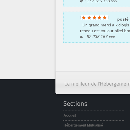
ip : 172.186.150.xxx
posté
Un grand merci a kidlogis po
reseau est toujour nikel br
ip : 82.238.157.xxx
Accueil
Hébergement Mutualisé