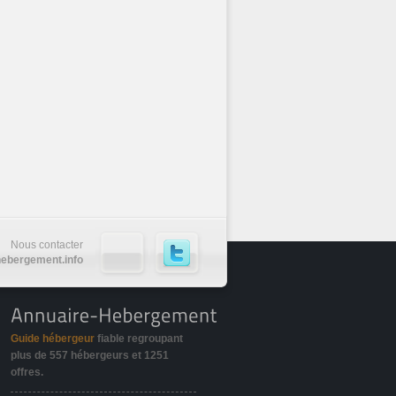
Nous contacter
ebergement.info
Guide hébergeur
fiable regroupant
plus de
557 hébergeurs
et
1251
offres
.