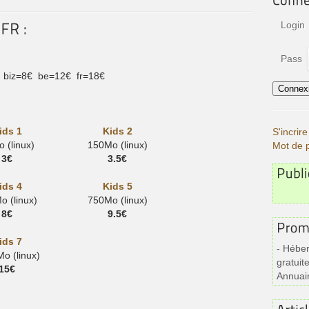
Login
Pass
 biz=8€ be=12€ fr=18€
ids 1
Kids 2
S'incri
 (linux)
150Mo (linux)
Mot de 
3€
3.5€
ids 4
Kids 5
 (linux)
750Mo (linux)
8€
9.5€
ids 7
- Héber
o (linux)
gratuite
15€
Annuai