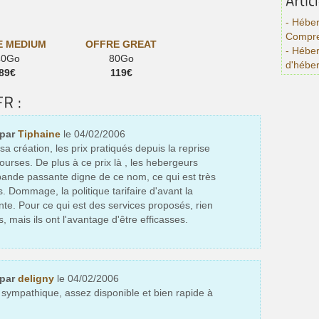
- Héber
Compre
E MEDIUM
OFFRE GREAT
- Hébe
40Go
80Go
d'hébe
89€
119€
 par
Tiphaine
le 04/02/2006
sa création, les prix pratiqués depuis la reprise
bourses. De plus à ce prix là , les hebergeurs
bande passante digne de ce nom, ce qui est très
is. Dommage, la politique tarifaire d'avant la
ante. Pour ce qui est des services proposés, rien
 mais ils ont l'avantage d'être efficasses.
 par
deligny
le 04/02/2006
sympathique, assez disponible et bien rapide à