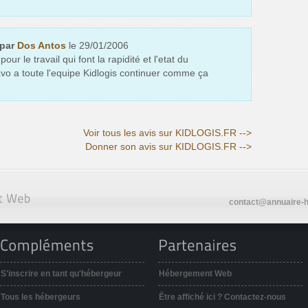
 par
Dos Antos
le 29/01/2006
ur le travail qui font la rapidité et l'etat du
avo a toute l'equipe Kidlogis continuer comme ça
Voir tous les avis sur KIDLOGIS.FR -->
Donner son avis sur KIDLOGIS.FR -->
contact@annuaire-h
S'inscrire en tant qu'hébergeur
Hébergement Web
Tous les hébergeurs
Être affiché ici ? Contactez-nous