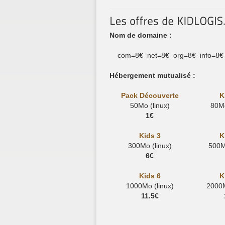
Nom de domaine :
com=8€ net=8€ org=8€ info=8€
Hébergement mutualisé :
Pack Découverte
K
50Mo (linux)
80Mo
1€
Kids 3
K
300Mo (linux)
500Mo
6€
Kids 6
K
1000Mo (linux)
2000M
11.5€