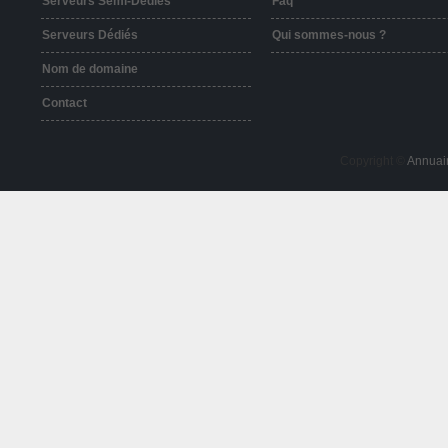
Serveurs Semi-Dédiés
Faq
Serveurs Dédiés
Qui sommes-nous ?
Nom de domaine
Contact
Copyright ©
Annuai