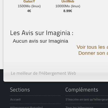
GalaxY
UniWeb
1500Mo (linux)
10000Mo (linux)
4€
8.99€
Aucun avis sur Imaginia
Voir tous les 
Donner son a
Accueil
S'inscrire en tant qu'hébergeur
Hébergement Mutualisé
Tous les hébergeurs