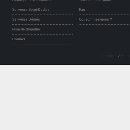
Serveurs Semi-Dédiés
Faq
Serveurs Dédiés
Qui sommes-nous ?
Nom de domaine
Contact
Copyright ©
Annuai