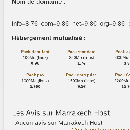
Nom de domaine :
info=8.7€ com=9.8€ net=9.8€ org=9.8€ 
Hébergement mutualisé :
Pack debutant
Pack standard
Pack a
100Mo (linux)
250Mo (linux)
600Mo (
0.9€
1.7€
3.8
Pack pro
Pack entreprise
Pack S
1000Mo (linux)
1500Mo (linux)
2200Mo (
5.99€
9.5€
15.
Aucun avis sur Marrakech Host
Voir tous les avis su