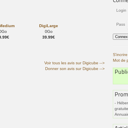
Login
Pass
iMedium
DigiLarge
0Go
0Go
9.99€
39.99€
S'incri
Mot de 
Voir tous les avis sur Digicube -->
Donner son avis sur Digicube -->
- Héber
gratuite
Annuai