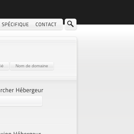
ié
Nom de domaine