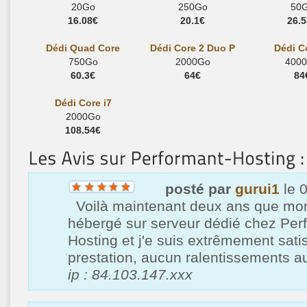
20Go
250Go
50
16.08€
20.1€
26.
Dédi Quad Core
Dédi Core 2 Duo P
Dédi Co
750Go
2000Go
400
60.3€
64€
84
Dédi Core i7
2000Go
108.54€
posté par
gurui1
le 
Voilà maintenant deux ans que mon 
hébergé sur serveur dédié chez Per
Hosting et j'e suis extrêmement satis
prestation, aucun ralentissements au
ip : 84.103.147.xxx