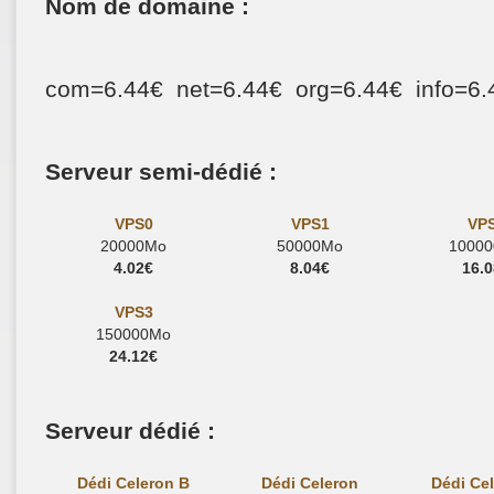
Nom de domaine :
com=6.44€ net=6.44€ org=6.44€ info=6
Serveur semi-dédié :
VPS0
VPS1
VP
20000Mo
50000Mo
1000
4.02€
8.04€
16.
VPS3
150000Mo
24.12€
Serveur dédié :
Dédi Celeron B
Dédi Celeron
Dédi Ce