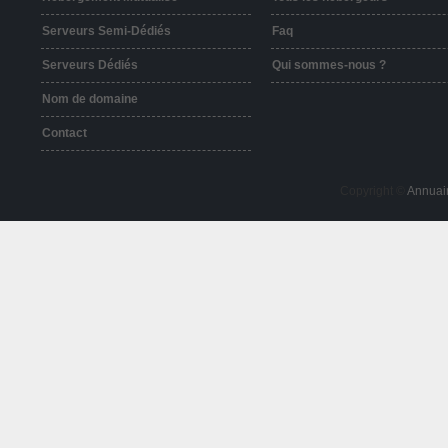
Serveurs Semi-Dédiés
Faq
Serveurs Dédiés
Qui sommes-nous ?
Nom de domaine
Contact
Copyright ©
Annuai