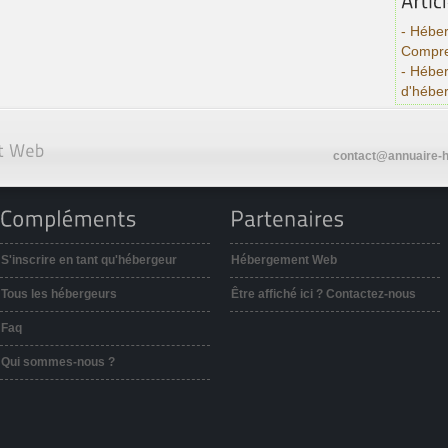
- Héber
Compre
- Hébe
d'hébe
contact@annuaire-h
S'inscrire en tant qu'hébergeur
Hébergement Web
Tous les hébergeurs
Être affiché ici ? Contactez-nous
Faq
Qui sommes-nous ?