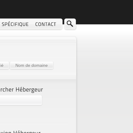
ié
Nom de domaine