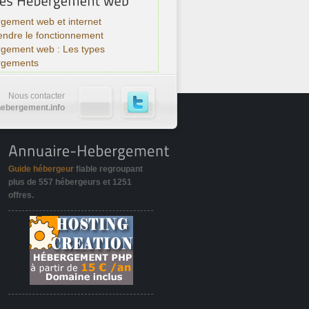
gement web et internet
ndre le fonctionnement
rgement web : Les types
rgements
Nous contacter
ebergement.info
Guide hébergeur
fiable regroupant
plus de
557 hébergeurs
et
1251
offres
.