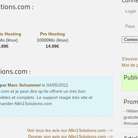
Login
Pass
c Hosting
Pro Hosting
o (linux)
10000Mo (linux)
.99€
14.99€
S'incri
Mot de 
 par
Marc Schammel
le 04/05/2011
com et je peut dire qu'ils offrent un trés bon
xibles et complets. Le support réagis trés vite et
ander Allin1Solutions.com
- Héber
gratuite
Annuai
Voir tous les avis sur Allin1Solutions.com -->
Donner son avis sur Allin1Solutions.com -->