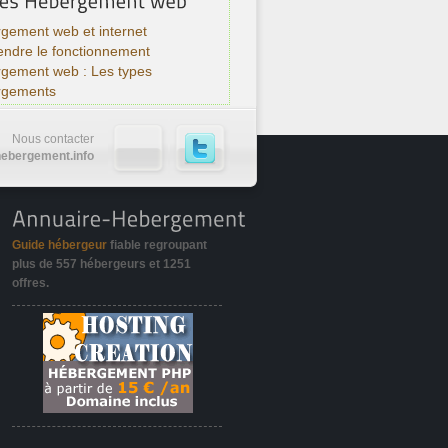
gement web et internet
ndre le fonctionnement
rgement web : Les types
rgements
Nous contacter
ebergement.info
Guide hébergeur
fiable regroupant
plus de
557 hébergeurs
et
1251
offres
.