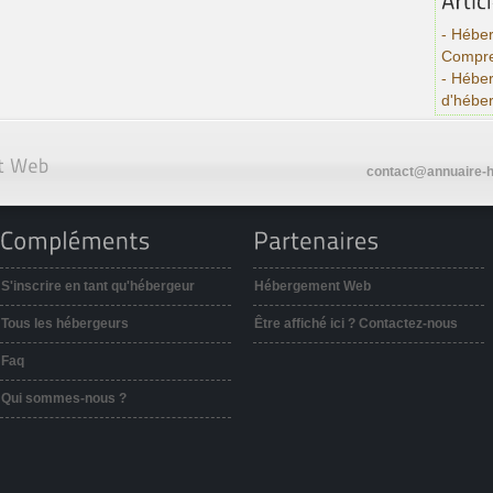
- Héber
Compre
- Hébe
d'hébe
contact@annuaire-h
S'inscrire en tant qu'hébergeur
Hébergement Web
Tous les hébergeurs
Être affiché ici ? Contactez-nous
Faq
Qui sommes-nous ?