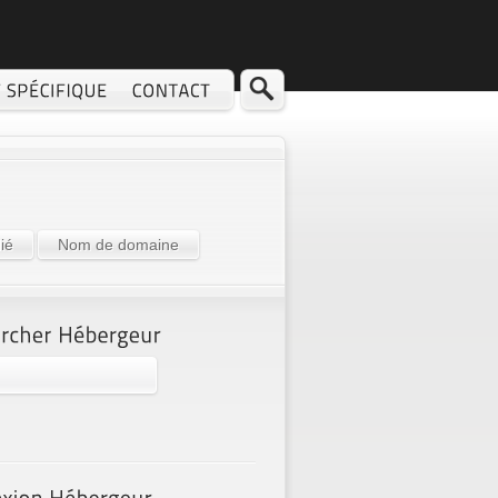
ié
Nom de domaine