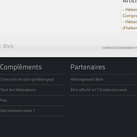
- Héber
Compre
- Hébe
d'hébe
contact@annuaire-h
S'inscrire en tant qu'hébergeur
Hébergement Web
Tous les hébergeurs
Être affiché ici ? Contactez-nous
Faq
Qui sommes-nous ?