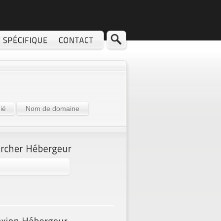
ié
Nom de domaine