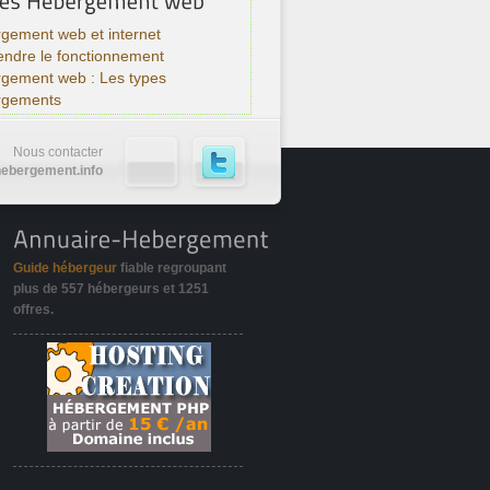
gement web et internet
ndre le fonctionnement
rgement web : Les types
rgements
Nous contacter
ebergement.info
Guide hébergeur
fiable regroupant
plus de
557 hébergeurs
et
1251
offres
.