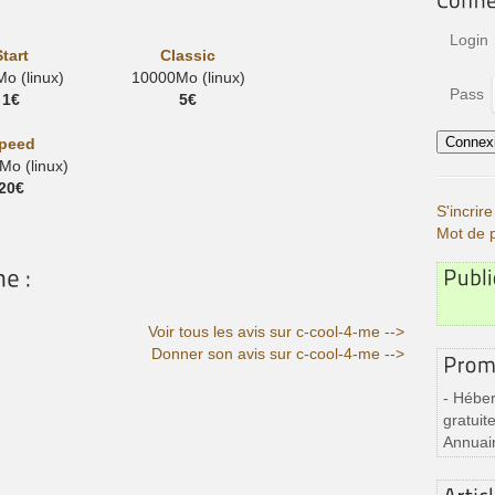
Login
Start
Classic
o (linux)
10000Mo (linux)
Pass
1€
5€
peed
o (linux)
20€
S'incri
Mot de 
Voir tous les avis sur c-cool-4-me -->
Donner son avis sur c-cool-4-me -->
- Héber
gratuite
Annuai