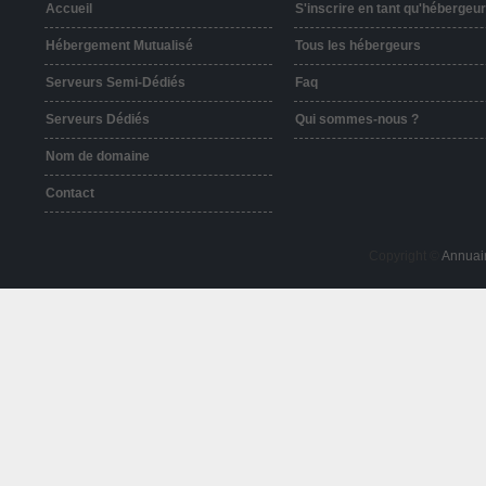
Accueil
S'inscrire en tant qu'hébergeur
Hébergement Mutualisé
Tous les hébergeurs
Serveurs Semi-Dédiés
Faq
Serveurs Dédiés
Qui sommes-nous ?
Nom de domaine
Contact
Copyright ©
Annuai