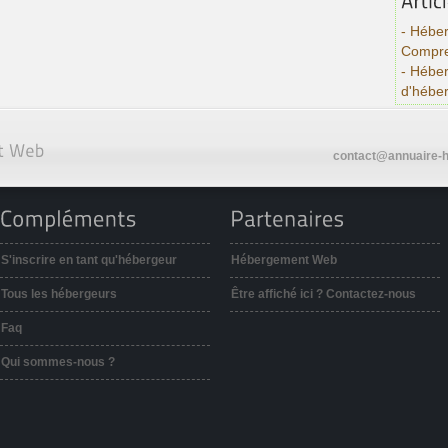
- Héber
Compre
- Hébe
d'hébe
contact@annuaire-h
S'inscrire en tant qu'hébergeur
Hébergement Web
Tous les hébergeurs
Être affiché ici ? Contactez-nous
Faq
Qui sommes-nous ?