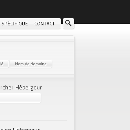
ié
Nom de domaine