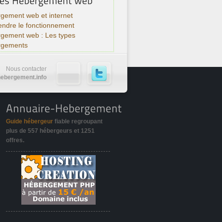
gement web et internet
ndre le fonctionnement
rgement web : Les types
rgements
Nous contacter
ebergement.info
Guide hébergeur
fiable regroupant
plus de
557 hébergeurs
et
1251
offres
.