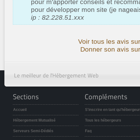
pour m'apporter conseils et recomm
pour développer mon site (je nagea
ip : 82.228.51.xxx
Voir tous les avis s
Donner son avis su
Accueil
S'inscrire en tant qu'hébergeur
Hébergement Mutualisé
Tous les hébergeurs
Serveurs Semi-Dédiés
Faq