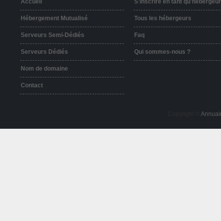
Accueil
S'inscrire en tant qu'hébergeur
Hébergement Mutualisé
Tous les hébergeurs
Serveurs Semi-Dédiés
Faq
Serveurs Dédiés
Qui sommes-nous ?
Nom de domaine
Contact
Copyright ©
Annuai