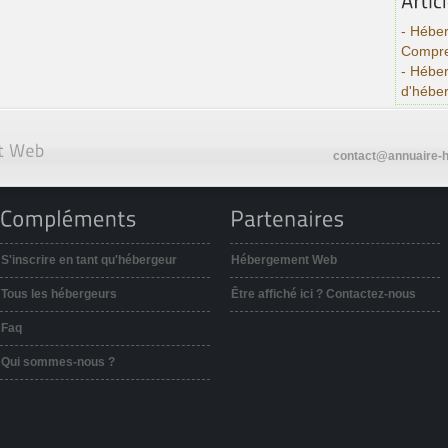
- Héber
Compre
- Hébe
d'hébe
contact@annuaire-h
S'inscrire en tant qu'hébergeur
Hébergement Web
Tous les hébergeurs
Être affiché ici ? Contactez-nous
Faq
Qui sommes-nous ?