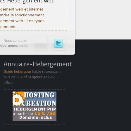
gement web et internet
ndre le fonctionnement
rgement web : Les types
rgements
Nous contacter
ebergement.info
Guide hébergeur
fiable regroupant
plus de
557 hébergeurs
et
1251
offres
.