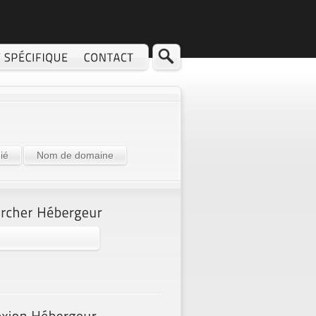
ié
Nom de domaine