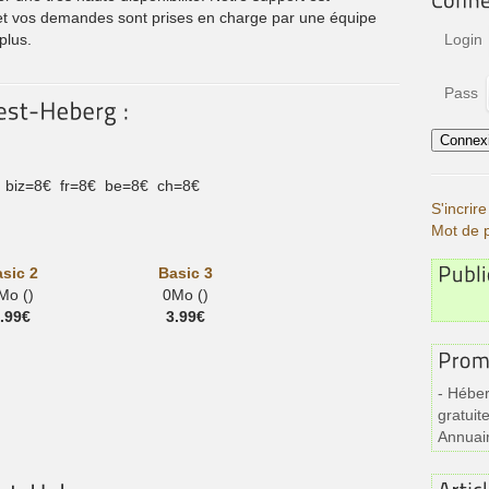
 et vos demandes sont prises en charge par une équipe
Login
plus.
Pass
 biz=8€ fr=8€ be=8€ ch=8€
S'incri
Mot de 
sic 2
Basic 3
Mo ()
0Mo ()
.99€
3.99€
- Héber
gratuite
Annuai