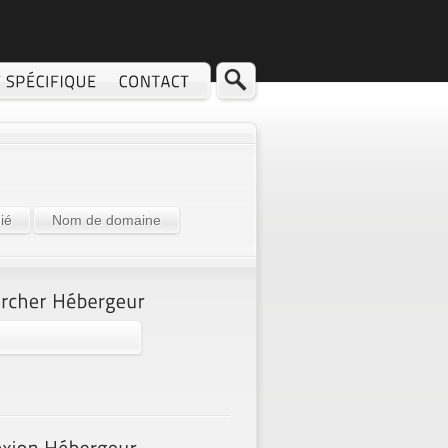
ié
Nom de domaine