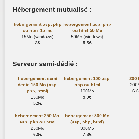
Hébergement mutualisé :
hebergement asp, php
hebergement asp, php
ou html 15 mo
ou html 50 Mo
15Mo (windows)
50Mo (windows)
3€
5.5€
Serveur semi-dédié :
hebergement semi
hebergement 100 asp,
200
dedie 150 Mo (asp,
php ou html
200
php, html)
100Mo
6.6
150Mo
5.9€
5.2€
hebergement 250 Mo,
hebergement 300 Mo
asp, php ou html
(asp, php, html)
250Mo
300Mo
6.9€
7.3€