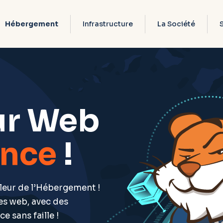
Hébergement
Infrastructure
La Société
ur Web
ence
!
leur de l’Hébergement !
es web, avec des
e sans faille !