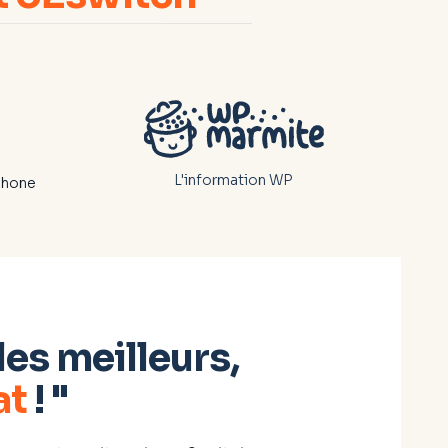
L'information WP
phone
les meilleurs,
at
! "