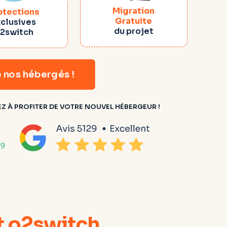
Migration
otections
Gratuite
xclusives
du projet
2switch
 nos hébergés !
 À PROFITER DE VOTRE NOUVEL HÉBERGEUR !
t o2switch